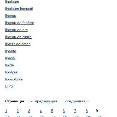
linoléum
linoléum incrusté
linteau
linteau de fenêtre
linteau en arc
linteau en cintre
linters de coton
liparite
lipase
lipide
lipolyse
liposoluble
LIPS
Страницы
←
предыдущая
следующая
→
1
2
3
4
5
6
7
8
9