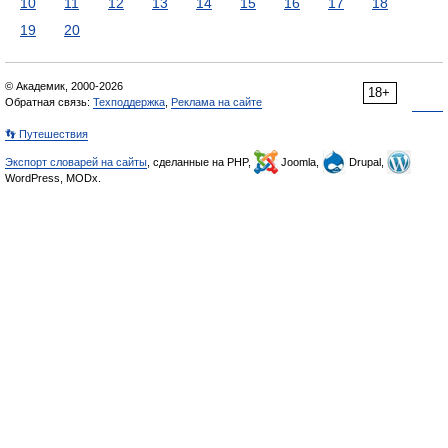
10
11
12
13
14
15
16
17
18
19
20
© Академик, 2000-2026
18+
Обратная связь:
Техподдержка
,
Реклама на сайте
👣 Путешествия
Экспорт словарей на сайты
, сделанные на PHP,
Joomla,
Drupal,
WordPress, MODx.