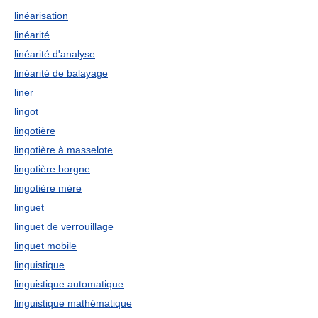
linéarisation
linéarité
linéarité d'analyse
linéarité de balayage
liner
lingot
lingotière
lingotière à masselote
lingotière borgne
lingotière mère
linguet
linguet de verrouillage
linguet mobile
linguistique
linguistique automatique
linguistique mathématique